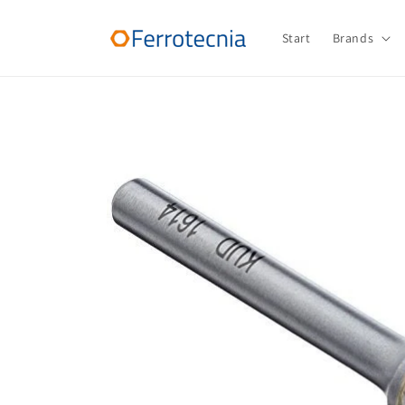
Skip to
content
Start
Brands
Skip to
product
information