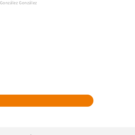
 González González
Marcin Dolhan
litaron el cambio,
iempre atentos a lo
iba sucediendo.
os auténticos
sionales, y con
les de primerísima
calidad