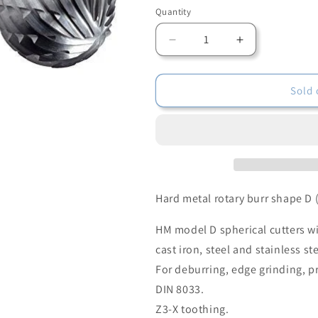
Quantity
Quantity
Decrease
Increase
quantity
quantity
for
for
Bohrcraft
Bohrcraft
Sold 
51150301600
51150301600
-
-
Bohrcraft
Bohrcraft
MD
MD
rotary
rotary
milling
milling
cutter
cutter
Hard metal rotary burr shape D 
shape
shape
D
D
HM model D spherical cutters wi
spherical
spherical
cast iron, steel and stainless ste
//
//
For deburring, edge grinding, 
16.0
16.0
mm
mm
DIN 8033.
Z3-X toothing.