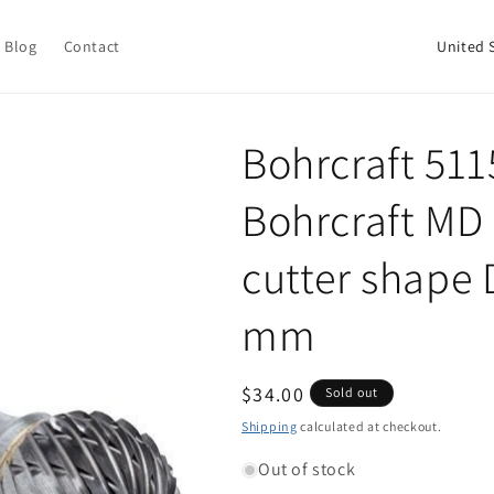
C
Blog
Contact
o
u
n
Bohrcraft 511
t
Bohrcraft MD 
r
y
cutter shape D
/
r
mm
e
g
Regular
$34.00
Sold out
i
price
Shipping
calculated at checkout.
o
Out of stock
n