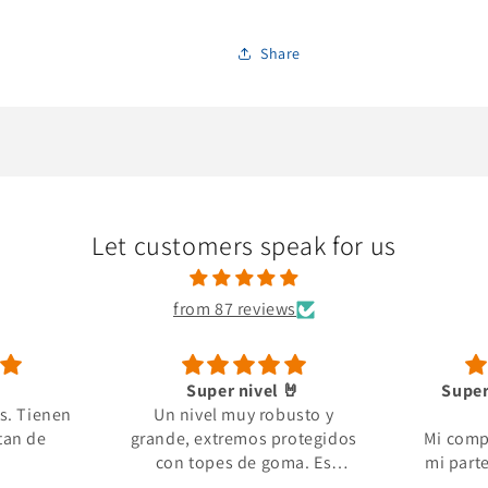
Share
Let customers speak for us
from 87 reviews
Super nivel 🤘
Super
s. Tienen
Un nivel muy robusto y
tan de
grande, extremos protegidos
Mi comp
con topes de goma. Es
mi part
pesado pero es por grosor de
que no e