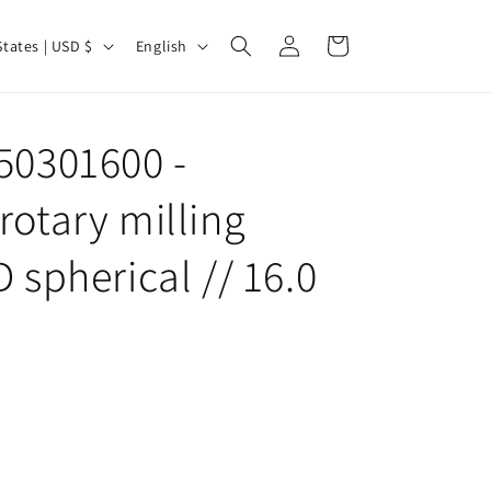
Log
L
Cart
United States | USD $
English
in
a
n
g
50301600 -
u
rotary milling
a
g
 spherical // 16.0
e