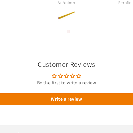
Anónimo
Serafín
aluminio. Envío super rápido
me faci
y paquete muy bien
estando s
embalado.
que 
Un
profe
materia
Customer Reviews
Be the first to write a review
Write a review