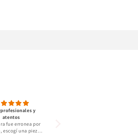
profesionales y
Alles bestens gerne
atentos
Alles bestens gerne wieder
ra fue erronea por
e, escogí una pieza
ra. Se lo comenté y